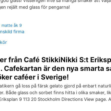
god glass! Visserligen inte så många smaker att välj
gen rejält med glass för pengarna!
i matte åk 9
nskild firma
 kör
r från Café StikkiNikki S:t Eriksp
 Cafekartan är den nya smarta sa
ker caféer i Sverige!
tikern gå loss på färsk gelato gjord på enbart naturl
atser. Både glass och sorbet finns hitta i olika smaker, 
Eriksplan 9 113 20 Stockholm Directions View page. A