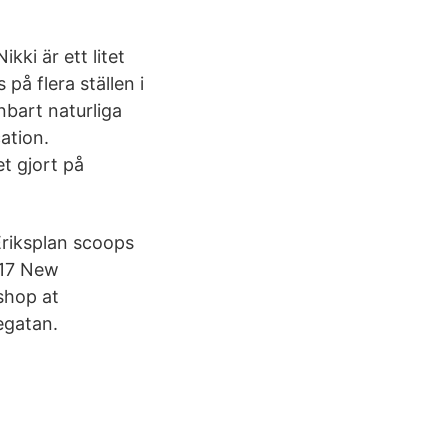
kki är ett litet
å flera ställen i
nbart naturliga
cation.
et gjort på
Eriksplan scoops
017 New
shop at
egatan.