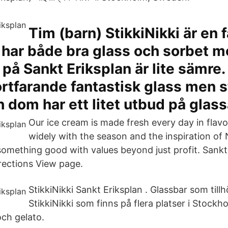
Tim (barn) StikkiNikki är en 
 har både bra glass och sorbet 
i på Sankt Eriksplan är lite sämre
ortfarande fantastisk glass men st
 dom har ett litet utbud på glass
Our ice cream is made fresh every day in flavo
widely with the season and the inspiration of 
 something good with values beyond just profit. Sankt
rections View page.
StikkiNikki Sankt Eriksplan . Glassbar som till
StikkiNikki som finns på flera platser i Stock
ch gelato.