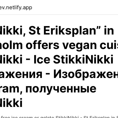
v.netlify.app
ikki, St Eriksplan” in
olm offers vegan cui
ikki - Ice StikkiNikki
ажения - Изображе
gram, полученные
Nikki
free ice cream or gelato StikkiNikki - St Eriksplan in