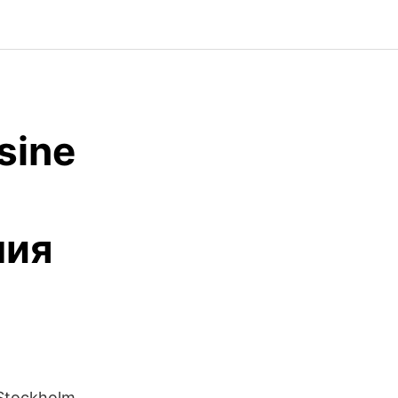
sine
ния
 Stockholm,