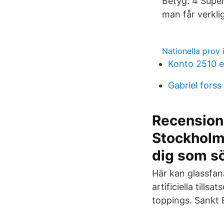
Betyg: 4 Super
man får verkli
Nationella prov 
Konto 2510 e
Gabriel forss
Recensione
Stockholm.
dig som sö
Här kan glassfana
artificiella tills
toppings. Sankt 