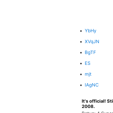
YbHy
XVqJN
BgTF
ES
mjt
IAgNC
It's official!
2008.