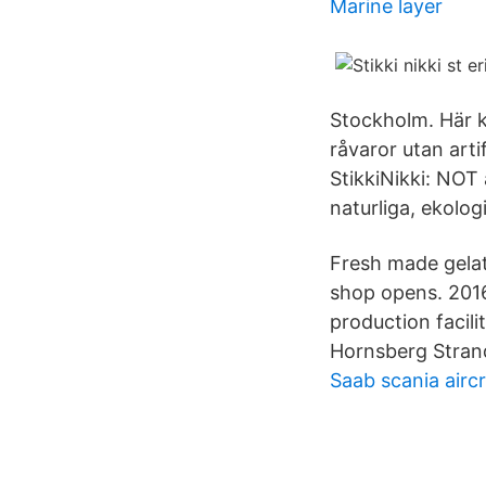
Marine layer
Stockholm. Här k
råvaror utan artif
StikkiNikki: NOT 
naturliga, ekolog
Fresh made gelat
shop opens. 201
production facil
Hornsberg Stran
Saab scania aircr