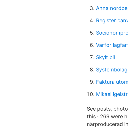
Anna nordbe
Register can
Socionompro
Varfor lagfar
Skylt bil
Systembolag 
Faktura uto
Mikael igels
See posts, photos
this · 269 were h
närproducerad in