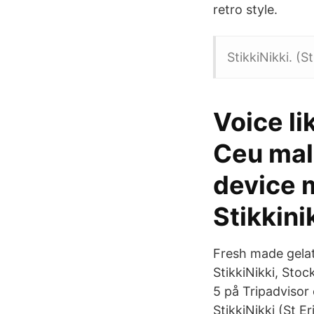
retro style.
StikkiNikki. (S
Voice l
Ceu mal
device 
Stikkini
Fresh made gelato
StikkiNikki, Sto
5 på Tripadviso
StikkiNikki (St 