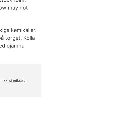
Cow may not
skiga kemikalier.
å torget. Kolla
 med ojämna