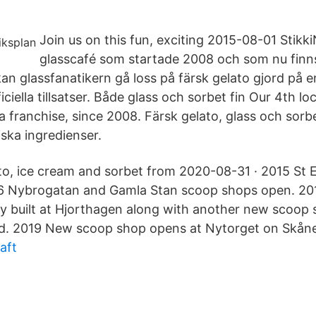
Join us on this fun, exciting 2015-08-01 StikkiNi
glasscafé som startade 2008 och som nu finns p
an glassfanatikern gå loss på färsk gelato gjord på e
iciella tillsatser. Både glass och sorbet fin Our 4th lo
a franchise, since 2008. Färsk gelato, glass och sorb
iska ingredienser.
o, ice cream and sorbet from 2020-08-31 · 2015 St 
6 Nybrogatan and Gamla Stan scoop shops open. 2
ity built at Hjorthagen along with another new scoop 
d. 2019 New scoop shop opens at Nytorget on Skån
aft