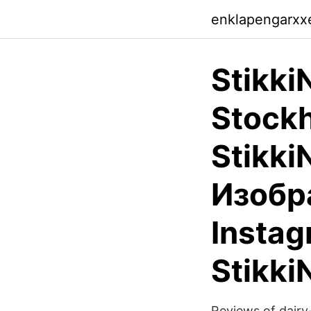
enklapengarxxe
StikkiN
Stockh
StikkiN
Изобр
Insta
Stikki
Reviews of dairy-