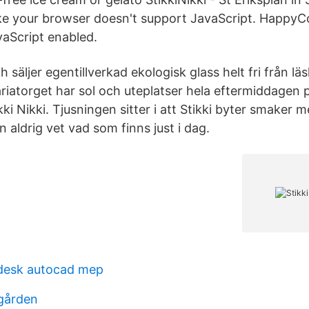
ke your browser doesn't support JavaScript. Happy
aScript enabled.
h säljer egentillverkad ekologisk glass helt fri från lä
riatorget har sol och uteplatser hela eftermiddagen p
ki Nikki. Tjusningen sitter i att Stikki byter smaker
aldrig vet vad som finns just i dag.
odesk autocad mep
gården