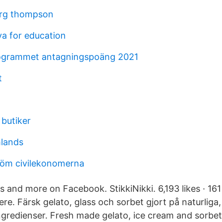
rg thompson
va for education
grammet antagningspoäng 2021
t
butiker
mlands
tröm civilekonomerna
 and more on Facebook. StikkiNikki. 6,193 likes · 161
ere. Färsk gelato, glass och sorbet gjort på naturliga,
gredienser. Fresh made gelato, ice cream and sorbet