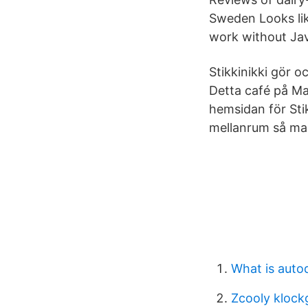
Sweden Looks li
work without Jav
Stikkinikki gör oc
Detta café på Ma
hemsidan för Stik
mellanrum så man 
What is aut
Zcooly klock