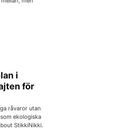
a mellan, men
lan i
jten för
iga råvaror utan
liksom ekologiska
bout StikkiNikki.