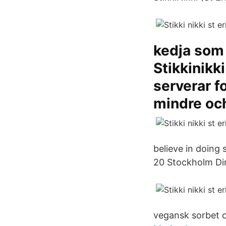
kedja som
Stikkinikk
serverar f
mindre och
believe in doing
20 Stockholm Di
vegansk sorbet o