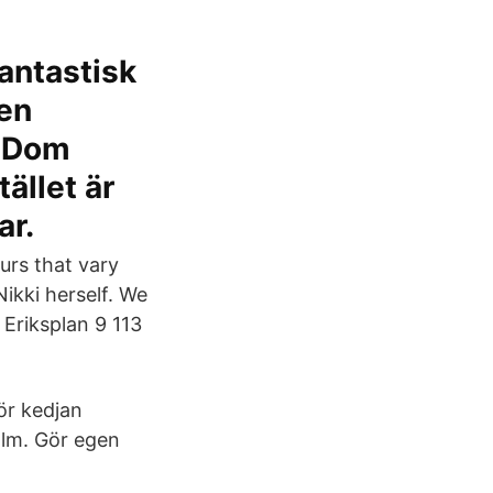
fantastisk
men
. Dom
ället är
ar.
urs that vary
Nikki herself. We
 Eriksplan 9 113
hör kedjan
holm. Gör egen