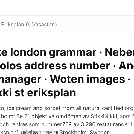
t Eriksplan 9, Vasastan).
ike london grammar · Nebe
olos address number · An
manager · Woten images ·
kki st eriksplan
, ice cream and sorbet from all natural certified org
ckholm: Se 21 objektiva omdömen av StikkiNikki, som f
r och rankas som nummer769 av 3 290 restauranger i
Eriksplan) आईसक्रिम पसल मा Stockholm, Sweden.